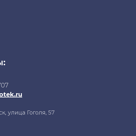
ы:
707
otek.ru
к, улица Гоголя, 57